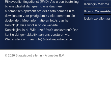
Rijksvoorlichtingsdienst (RVD). Als u een bestelling
Koningin Máxima
bij ons plaatst dan geeft u ons daarmee
automatisch opdracht om deze foto namens u te
Koning Willem-Al
downloaden voor privégebruik / niet-commerciële
Bekijk ze allemaal
doeleinden. Meer informatie en foto's van het
Koninklijk Huis vindt u op de website
Koninklijkhuis.nl. Wilt u zelf foto's aanleveren? Dan
kunt u dat gemakkelijk aan ons versturen via
Wetransfer.com
naar info@staatsieportretten.nl.
© 2026 Staatsieportretten.nl - Artimedes B.V.