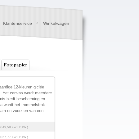
Klantenservice
Winkelwagen
Fotopapier
ardige 12-kleuren giclée
t. Het canvas wordt meerdere
rnis biedt bescherming en
na wordt het trommelstrak
am en voorzien van een
 € 49,59 excl. BTW )
 € 67,77 excl. BTW )