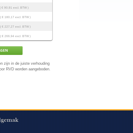
( € 90,91 excl. BTW )
( € 180,17 excl. BTW )
( € 227,27 excl. BTW )
( € 266,94 excl. BTW )
n zijn in de juiste verhouding
 door RVD worden aangeboden.
lgemak