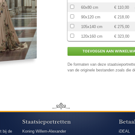
60x80 cm
€ 110,00
90x120 cm
€ 218,00
105x140 cm
€ 275,00
120x160 cm
€ 323,00
De formaten van deze staatsieportrette
van de originele bestanden zoals die
Staatsieportretten
Betaa
t bij de
Koning Willem-Alexander
iDEAL