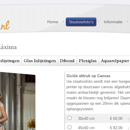
Home
Staatsiefoto's
Informatie
Máxima
nlijstingen
Glas Inlijstingen
Dibond
Plexiglas
Aquarelpapier
Giclée afdruk op Canvas
Uw staatsiefoto wordt met een hoogwa
printer op duurzaam canvas afgedruk
malen ambachtelijk gevernist. Het ve
maakt de kleuren nog briljanter! Daar
opgespannen op een 20mm dik spiera
ophangsysteem.
30x40 cm
€ 60,00
(
45x60 cm
€ 82,00
(