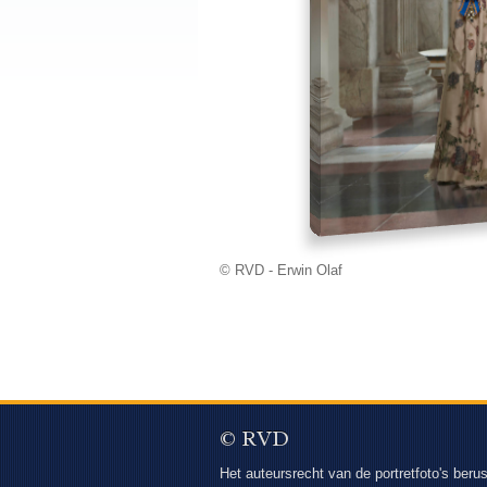
© RVD - Erwin Olaf
© RVD
Het auteursrecht van de portretfoto's berus