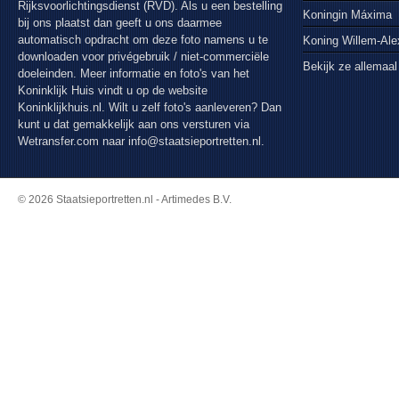
Rijksvoorlichtingsdienst (RVD). Als u een bestelling
Koningin Máxima
bij ons plaatst dan geeft u ons daarmee
automatisch opdracht om deze foto namens u te
Koning Willem-Al
downloaden voor privégebruik / niet-commerciële
Bekijk ze allemaal
doeleinden. Meer informatie en foto's van het
Koninklijk Huis vindt u op de website
Koninklijkhuis.nl. Wilt u zelf foto's aanleveren? Dan
kunt u dat gemakkelijk aan ons versturen via
Wetransfer.com
naar info@staatsieportretten.nl.
© 2026 Staatsieportretten.nl - Artimedes B.V.