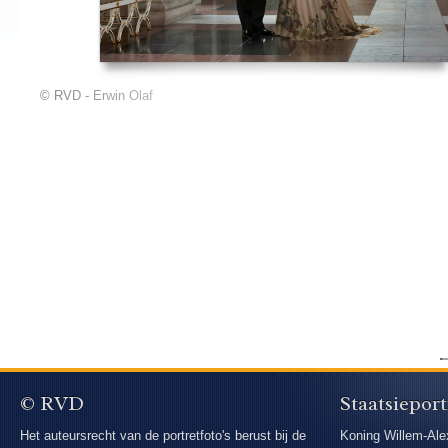
© RVD - Erwin Olaf
© RVD
Staatsieport
Het auteursrecht van de portretfoto's berust bij de
Koning Willem-Ale